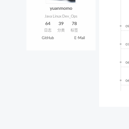
yuanmomo
Java Linux Dev_Ops
64
39
78
0
日志
分类
标签
GitHub
E-Mail
0
0
0