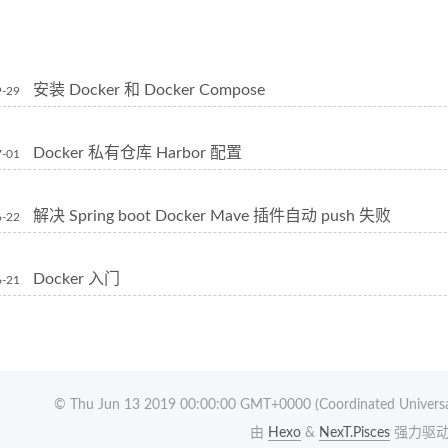
安装 Docker 和 Docker Compose
9-29
Docker 私有仓库 Harbor 配置
7-01
解决 Spring boot Docker Mave 插件自动 push 失败
6-22
Docker 入门
6-21
© Thu Jun 13 2019 00:00:00 GMT+0000 (Coordinated Universa
由
Hexo
&
NexT.Pisces
强力驱