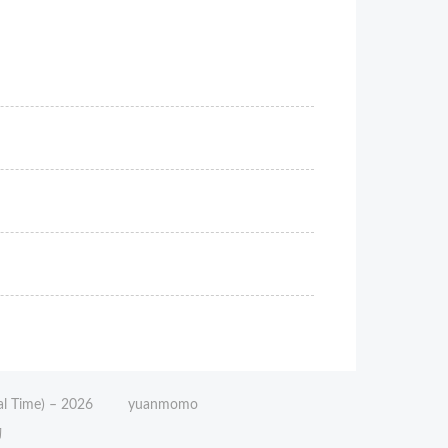
l Time) –
2026
yuanmomo
动