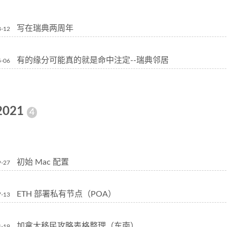
写在瑞典两周年
8-12
有的缘分可能真的就是命中注定--瑞典邻居
5-06
2021
4
初始 Mac 配置
9-27
ETH 部署私有节点（POA）
7-13
加拿大移民攻略表格整理（东南）
4-19